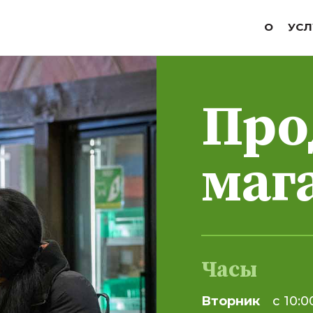
Огород
О
УСЛ
Про
маг
Часы
Вторник
с 10:0