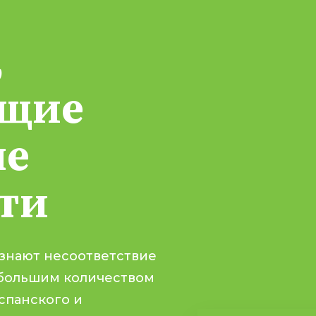
,
щие
ые
ти
ознают несоответствие
большим количеством
спанского и