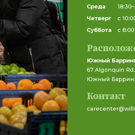
Среда
18:30–
Четверг
с 10:0
Суббота
с 8:00
Располож
Южный Баррин
67 Algonquin Rd.
Южный Барринг
Контакт
carecenter@will