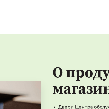
О прод
магази
Двери Центра обслу