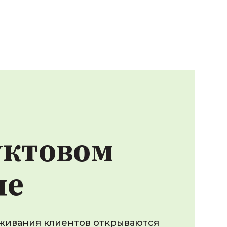
уктовом
не
живания клиентов открываются